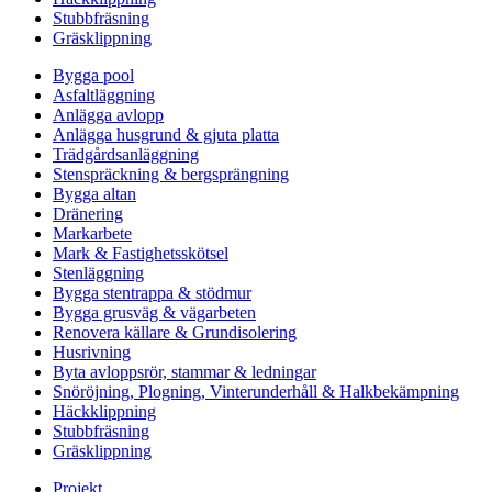
Stubbfräsning
Gräsklippning
Bygga pool
Asfaltläggning
Anlägga avlopp
Anlägga husgrund & gjuta platta
Trädgårdsanläggning
Stenspräckning & bergsprängning
Bygga altan
Dränering
Markarbete
Mark & Fastighetsskötsel
Stenläggning
Bygga stentrappa & stödmur
Bygga grusväg & vägarbeten
Renovera källare & Grundisolering
Husrivning
Byta avloppsrör, stammar & ledningar
Snöröjning, Plogning, Vinterunderhåll & Halkbekämpning
Häckklippning
Stubbfräsning
Gräsklippning
Projekt