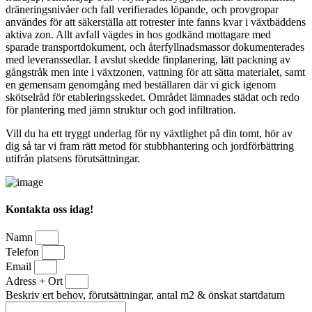
dräneringsnivåer och fall verifierades löpande, och provgropar
användes för att säkerställa att rotrester inte fanns kvar i växtbäddens
aktiva zon. Allt avfall vägdes in hos godkänd mottagare med
sparade transportdokument, och återfyllnadsmassor dokumenterades
med leveranssedlar. I avslut skedde finplanering, lätt packning av
gångstråk men inte i växtzonen, vattning för att sätta materialet, samt
en gemensam genomgång med beställaren där vi gick igenom
skötselråd för etableringsskedet. Området lämnades städat och redo
för plantering med jämn struktur och god infiltration.
Vill du ha ett tryggt underlag för ny växtlighet på din tomt, hör av
dig så tar vi fram rätt metod för stubbhantering och jordförbättring
utifrån platsens förutsättningar.
Kontakta oss idag!
Namn
Telefon
Email
Adress + Ort
Beskriv ert behov, förutsättningar, antal m2 & önskat startdatum