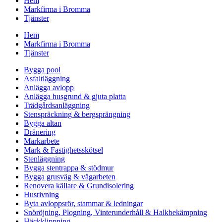
Hem
Markfirma i Bromma
Tjänster
Hem
Markfirma i Bromma
Tjänster
Bygga pool
Asfaltläggning
Anlägga avlopp
Anlägga husgrund & gjuta platta
Trädgårdsanläggning
Stenspräckning & bergsprängning
Bygga altan
Dränering
Markarbete
Mark & Fastighetsskötsel
Stenläggning
Bygga stentrappa & stödmur
Bygga grusväg & vägarbeten
Renovera källare & Grundisolering
Husrivning
Byta avloppsrör, stammar & ledningar
Snöröjning, Plogning, Vinterunderhåll & Halkbekämpning
Häckklippning