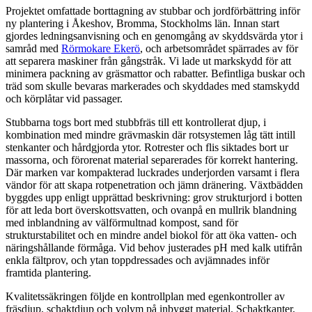
Projektet omfattade borttagning av stubbar och jordförbättring inför
ny plantering i Åkeshov, Bromma, Stockholms län. Innan start
gjordes ledningsanvisning och en genomgång av skyddsvärda ytor i
samråd med
Rörmokare Ekerö
, och arbetsområdet spärrades av för
att separera maskiner från gångstråk. Vi lade ut markskydd för att
minimera packning av gräsmattor och rabatter. Befintliga buskar och
träd som skulle bevaras markerades och skyddades med stamskydd
och körplåtar vid passager.
Stubbarna togs bort med stubbfräs till ett kontrollerat djup, i
kombination med mindre grävmaskin där rotsystemen låg tätt intill
stenkanter och hårdgjorda ytor. Rotrester och flis siktades bort ur
massorna, och förorenat material separerades för korrekt hantering.
Där marken var kompakterad luckrades underjorden varsamt i flera
vändor för att skapa rotpenetration och jämn dränering. Växtbädden
byggdes upp enligt upprättad beskrivning: grov strukturjord i botten
för att leda bort överskottsvatten, och ovanpå en mullrik blandning
med inblandning av välförmultnad kompost, sand för
strukturstabilitet och en mindre andel biokol för att öka vatten- och
näringshållande förmåga. Vid behov justerades pH med kalk utifrån
enkla fältprov, och ytan toppdressades och avjämnades inför
framtida plantering.
Kvalitetssäkringen följde en kontrollplan med egenkontroller av
fräsdjup, schaktdjup och volym på inbyggt material. Schaktkanter,