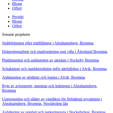
Blogg
Offert
Projekt
Blogg
Offert
Senaste projekten
Stubbfräsning efter trädfällning i Abrahamsberg, Bromma
Dräneringsarbete och markjustering runt villa i Åkeslund Bromma
Plattläggning och anläggning av uteplats i Nockeby Bromma
Schaktning och markberedning inför attefallshus i Alvik, Bromma
Anläggning av stödmur och trappa i Alvik, Bromma
Byte av avloppsrör, stammar och ledningar i Abrahamsberg,
Bromma
Upprensning och slåtter av vägdiken för förbättrad avvattning i
Abrahamsberg, Bromma, Stockholms län
Asfaltering av uppfart och parkeringsyta i Nockebyhov, Bromma,