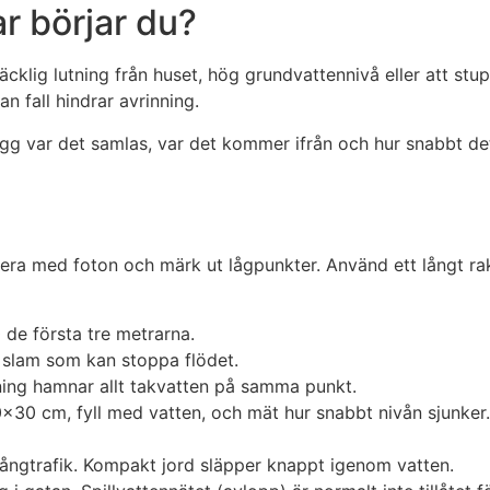
ar börjar du?
cklig lutning från huset, hög grundvattennivå eller att stu
 fall hindrar avrinning.
ägg var det samlas, var det kommer ifrån och hur snabbt det
ra med foton och märk ut lågpunkter. Använd ett långt rakt 
 de första tre metrarna.
 slam som kan stoppa flödet.
gning hamnar allt takvatten på samma punkt.
30×30 cm, fyll med vatten, och mät hur snabbt nivån sjunker
ångtrafik. Kompakt jord släpper knappt igenom vatten.