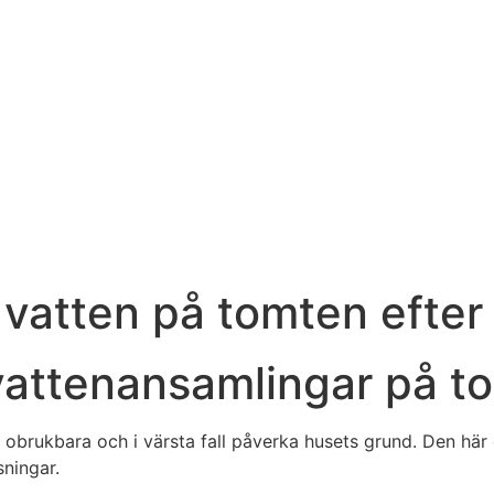
 vatten på tomten efter
 vattenansamlingar på t
brukbara och i värsta fall påverka husets grund. Den här gu
sningar.