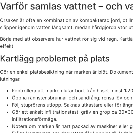
Varför samlas vattnet – och v
Orsaken är ofta en kombination av kompakterad jord, otillrä
släpper igenom vatten långsamt, medan hårdgjorda ytor utan
Börja med att observera hur vattnet rör sig vid regn. Kartl
effekt.
Kartlägg problemet på plats
Gör en enkel platsbesiktning när marken är blöt. Dokumente
lutningar.
Kontrollera att marken lutar bort från huset minst 1:20
Öppna rännstensbrunnar och sandfång; rensa löv och
Följ stuprörens utlopp. Saknas utkastare eller förlän
Gör ett enkelt infiltrationstest: gräv en grop ca 30×
infiltrationsförmåga.
Notera om marken är hårt packad av maskiner eller g