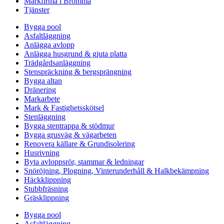
Markfirma i Bromma
Tjänster
Bygga pool
Asfaltläggning
Anlägga avlopp
Anlägga husgrund & gjuta platta
Trädgårdsanläggning
Stenspräckning & bergsprängning
Bygga altan
Dränering
Markarbete
Mark & Fastighetsskötsel
Stenläggning
Bygga stentrappa & stödmur
Bygga grusväg & vägarbeten
Renovera källare & Grundisolering
Husrivning
Byta avloppsrör, stammar & ledningar
Snöröjning, Plogning, Vinterunderhåll & Halkbekämpning
Häckklippning
Stubbfräsning
Gräsklippning
Bygga pool
Asfaltläggning