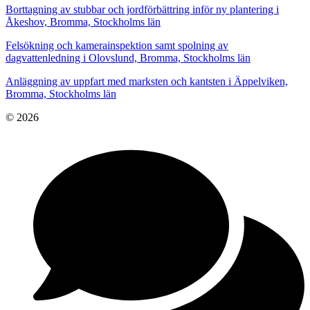
Borttagning av stubbar och jordförbättring inför ny plantering i
Åkeshov, Bromma, Stockholms län
Felsökning och kamerainspektion samt spolning av
dagvattenledning i Olovslund, Bromma, Stockholms län
Anläggning av uppfart med marksten och kantsten i Äppelviken,
Bromma, Stockholms län
© 2026