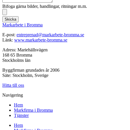
Bifoga gärna bilder, handlingar, ritningar m.m.
Skicka
Markarbete i Bromma
E-post:
entreprenad@markarbete-bromma.se
Länk:
www.markarbete-bromma.se
Adress: Mariehällsvägen
168 65 Bromma
Stockholms län
Byggfirman grundades år 2006
Säte: Stockholm, Sverige
Hitta till oss
Navigering
Hem
Markfirma i Bromma
Tjänster
Hem