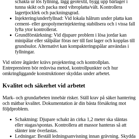
schakta ur lös fyllning, lägg geotextil, bygg upp bärlager i
tunna skikt och packa med vibroplatta/vält. Kontrollera
lagertjocklek och packningsgrad.
Injektering/underfyllnad: Vid lokala hålrum under platta kan
cement- eller geopolymerinjektering stabilisera och i vissa fall
lyfta ytor kontrollerat.
Grundförstärkning: Vid djupare problem i lösa jordar kan
minipålar eller stålpålar föras ner till fast lager och kopplas till
grundsulor. Alternativt kan kompakteringspålar användas i
fyllningar.
Vid större åtgärder krävs projektering och kontrollplan.
Entreprenören bör redovisa metod, kontrollpunkter och hur
omkringliggande konstruktioner skyddas under arbetet.
Kvalitet och säkerhet vid arbetet
Mark- och grundarbeten innebär risker. Ställ krav på säker hantering
och mätbar kvalitet. Dokumentation är din bästa försäkring mot
följdproblem.
Schaktning: Djupare schakt än cirka 1,2 meter ska släntas
eller stagas/spontas. Kontrollera att massor hanteras så att
slänter inte överlastas.
Ledningar: Beställ ledningsanvisning innan grävning. Skydda