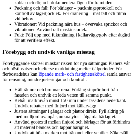
kablar och rör, och dokumentera lägen för framtiden.
Packning och fall: För bärlager – packningsprotokoll och
kontroll av lagertjocklek. För dränering – mät fall och filma
vid behov.
Vibrationer: Vid packning nära hus – övervaka sprickor och
vibrationer. Använd rätt maskinstorlek.
Fukt: Följ upp med fuktmätning i källarvägg/golv efter åtgärd
för att verifiera effekt.
Förebygg och undvik vanliga misstag
Förebyggande skötsel minskar risken för nya sättningar. Planera vår-
och höstinsatser och efterse marklutningar efter tjälperioder. För
flerbostadshus kan
löpande mark- och fastighetsskötsel
samla ansvar
för rensning, mindre justeringar och kontroll.
Håll rännor och brunnar rena. Förläng stuprör bort från
fasaden och undvik att leda vatten till samma punkt.
Behåll marknivån minst 150 mm under fasadens nederkant.
Undvik rabatter med finjord mot källarvägg.
Justera sättningar i gångar och plattor direkt. Fyll aldrig på
med mulljord ovanpå sjunkna ytor – åtgärda bärlagret.
Använd geotextil mellan finjord och bärlager för att förhindra
att material blandas och tappar bärighet.
Undvik att höja marken mot träpanel eller ventiler. Säkerställ