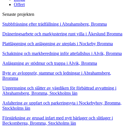
Offert
Senaste projekten
Stubbfräsning efter trädfällning i Abrahamsberg, Bromma
Dräneringsarbete och markjustering runt villa i Åkeslund Bromma
Plattläggning och anläggning av uteplats i Nockeby Bromma
Schaktning och markberedning inför attefallshus i Alvik, Bromma
Anläggning av stödmur och trappa i Alvik, Bromma
Byte av avloppsrör, stammar och ledningar i Abrahamsberg,
Bromma
Upprensning och slåtter av vägdiken för förbättrad avvattning i
Abrahamsberg, Bromma, Stockholms län
Asfaltering av uppfart och parkeringsyta i Nockebyhov, Bromma,
Stockholms län
Förstärkning av grusad infart med nytt bärlager och slitlager i
Beckomberga, Bromma, Stockholms län