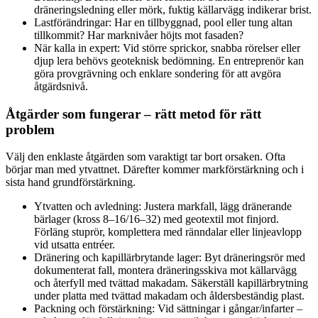
dräneringsledning eller mörk, fuktig källarvägg indikerar brist.
Lastförändringar: Har en tillbyggnad, pool eller tung altan
tillkommit? Har marknivåer höjts mot fasaden?
När kalla in expert: Vid större sprickor, snabba rörelser eller
djup lera behövs geoteknisk bedömning. En entreprenör kan
göra provgrävning och enklare sondering för att avgöra
åtgärdsnivå.
Åtgärder som fungerar – rätt metod för rätt
problem
Välj den enklaste åtgärden som varaktigt tar bort orsaken. Ofta
börjar man med ytvattnet. Därefter kommer markförstärkning och i
sista hand grundförstärkning.
Ytvatten och avledning: Justera markfall, lägg dränerande
bärlager (kross 8–16/16–32) med geotextil mot finjord.
Förläng stuprör, komplettera med ränndalar eller linjeavlopp
vid utsatta entréer.
Dränering och kapillärbrytande lager: Byt dräneringsrör med
dokumenterat fall, montera dräneringsskiva mot källarvägg
och återfyll med tvättad makadam. Säkerställ kapillärbrytning
under platta med tvättad makadam och åldersbeständig plast.
Packning och förstärkning: Vid sättningar i gångar/infarter –