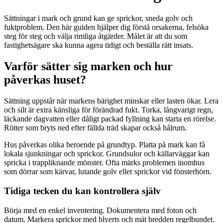
Sättningar i mark och grund kan ge sprickor, sneda golv och
fuktproblem. Den här guiden hjälper dig förstå orsakerna, felsöka
steg för steg och välja rimliga åtgärder. Målet är att du som
fastighetsägare ska kunna agera tidigt och beställa rätt insats.
Varför sätter sig marken och hur
påverkas huset?
Sättning uppstår när markens bärighet minskar eller lasten ökar. Lera
och silt är extra känsliga för förändrad fukt. Torka, långvarigt regn,
läckande dagvatten eller dåligt packad fyllning kan starta en rörelse.
Rötter som bryts ned efter fällda träd skapar också hålrum.
Hus påverkas olika beroende på grundtyp. Platta på mark kan få
lokala sjunkningar och sprickor. Grundsulor och källarväggar kan
spricka i trappliknande mönster. Ofta märks problemen inomhus
som dörrar som kärvar, lutande golv eller sprickor vid fönsterhörn.
Tidiga tecken du kan kontrollera själv
Börja med en enkel inventering. Dokumentera med foton och
datum. Markera sprickor med blyerts och mät bredden regelbundet.