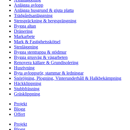
Anlägga avlopp
Anlägga husgrund & gjuta platta
Trädgårdsanläggning
Stenspräckning & bergsprängning
Bygga altan
Dränering
Markarbete
Mark & Fastighetsskötsel
Stenläggning
Bygga stentrappa & stödmur
Bygga grusväg & vägarbeten
Renovera källare & Grundisolering
Husrivning
Byta avloppsrör, stammar & ledningar
Snöröjning, Plogning, Vinterunderhåll & Halkbekämpning
Häckklippning
Stubbfräsning
Gräsklippning
Projekt
Blogg
Offert
Projekt
Blogg