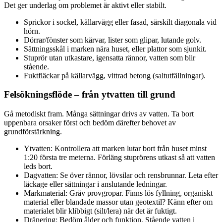
Det ger underlag om problemet är aktivt eller stabilt.
Sprickor i sockel, källarvägg eller fasad, särskilt diagonala vid
hörn.
Dörrar/fönster som kärvar, lister som glipar, lutande golv.
Sättningsskål i marken nära huset, eller plattor som sjunkit.
Stuprör utan utkastare, igensatta rännor, vatten som blir
stående.
Fuktfläckar på källarvägg, vittrad betong (saltutfällningar).
Felsökningsflöde – från ytvatten till grund
Gå metodiskt fram. Många sättningar drivs av vatten. Ta bort
uppenbara orsaker först och bedöm därefter behovet av
grundförstärkning.
Ytvatten: Kontrollera att marken lutar bort från huset minst
1:20 första tre meterna. Förläng stuprörens utkast så att vatten
leds bort.
Dagvatten: Se över rännor, lövsilar och rensbrunnar. Leta efter
läckage eller sättningar i anslutande ledningar.
Markmaterial: Gräv provgropar. Finns lös fyllning, organiskt
material eller blandade massor utan geotextil? Känn efter om
materialet blir klibbigt (silt/lera) när det är fuktigt.
Dränering: Bedöm ålder och funktion. Stående vatten i