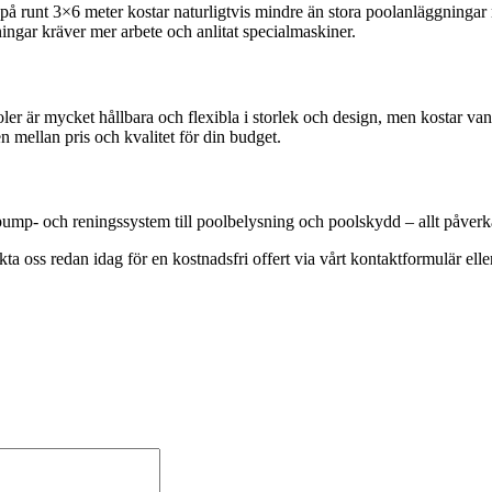
r på runt 3×6 meter kostar naturligtvis mindre än stora poolanläggning
ingar kräver mer arbete och anlitat specialmaskiner.
er är mycket hållbara och flexibla i storlek och design, men kostar vanli
n mellan pris och kvalitet för din budget.
 pump- och reningssystem till poolbelysning och poolskydd – allt påver
ss redan idag för en kostnadsfri offert via vårt kontaktformulär eller me