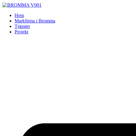
Skip
to
Hem
content
Markfirma i Bromma
Tjänster
Projekt